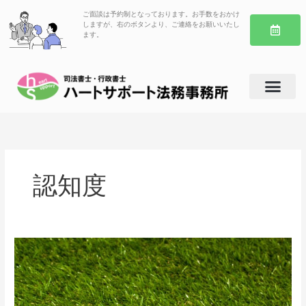
内
ご面談は予約制となっております。お手数をおかけ
容
しますが、右のボタンより、ご連絡をお願いいたし
ます。
を
ス
キ
ッ
プ
認知度
相
続
登
記
の