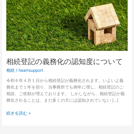
義
務
化
の
認
知
度
に
つ
相続登記の義務化の認知度について
い
相続
/
heartsupport
て
令和６年４月１日から相続登記が義務化されます。いよいよ義
務化まで１年を切り、当事務所でも例年に増し、相続登記のご
相談、ご依頼が増えております。 しかしながら、相続登記が義
務化されることは、まだ多くの方には認知されていない […]
続きを読む »